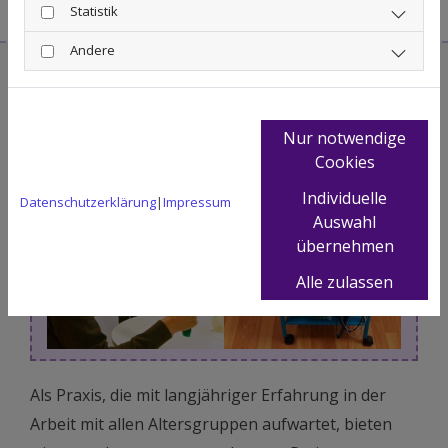
Statistik
Andere
Vielfältige Therapien und
Behandlungen für Erwachsene
Nur notwendige
Cookies
Individuelle
Datenschutzerklärung
|
Impressum
Auswahl
übernehmen
Alle zulassen
Als Praxis, die mit langjähriger Erfahrung in der
Arbeit mit allen Altersgruppen aufwartet, bieten