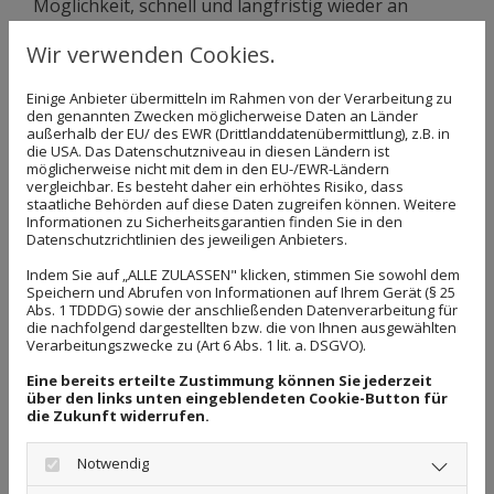
Möglichkeit, schnell und langfristig wieder an
Lebensqualität zu gewinnen. Für folgende Bereiche
Wir verwenden Cookies.
sowie selbstverständlich für die fortwährende
Einige Anbieter übermitteln im Rahmen von der Verarbeitung zu
Behandlung Ihrer individuellen Krankengeschichte
den genannten Zwecken möglicherweise Daten an Länder
empfiehlt es sich, sich in unserer logopädischen
außerhalb der EU/ des EWR (Drittlanddatenübermittlung), z.B. in
die USA. Das Datenschutzniveau in diesen Ländern ist
Praxis in Laatzen bezüglich unseres
möglicherweise nicht mit dem in den EU-/EWR-Ländern
vergleichbar. Es besteht daher ein erhöhtes Risiko, dass
Therapieangebotes beraten zu lassen:
staatliche Behörden auf diese Daten zugreifen können. Weitere
Informationen zu Sicherheitsgarantien finden Sie in den
Datenschutzrichtlinien des jeweiligen Anbieters.
Allgemeine Sprach- und Sprechstörungen
Indem Sie auf „ALLE ZULASSEN" klicken, stimmen Sie sowohl dem
Stottern
Speichern und Abrufen von Informationen auf Ihrem Gerät (§ 25
Poltern
Abs. 1 TDDDG) sowie der anschließenden Datenverarbeitung für
die nachfolgend dargestellten bzw. die von Ihnen ausgewählten
Stimmstörung bei Erkrankung oder
Verarbeitungszwecke zu (Art 6 Abs. 1 lit. a. DSGVO).
Fehlfunktion des Kehlkopfes oder des
Ansatzrohres
Eine bereits erteilte Zustimmung können Sie jederzeit
über den links unten eingeblendeten Cookie-Button für
Allgemeine Hörstörungen
die Zukunft widerrufen.
Schluckstörungen
Aphasie (Sprachstörung aufgrund einer
Notwendig
Hirnschädigung)